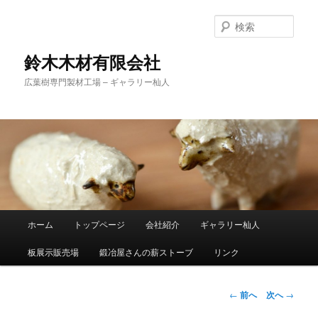
検
索
鈴木木材有限会社
広葉樹専門製材工場 – ギャラリー杣人
メ
ホーム
トップページ
会社紹介
ギャラリー杣人
メ
イ
ン
板展示販売場
鍛冶屋さんの薪ストーブ
リンク
イ
メ
ニ
ン
ュ
投
←
前へ
次へ
→
ー
稿
コ