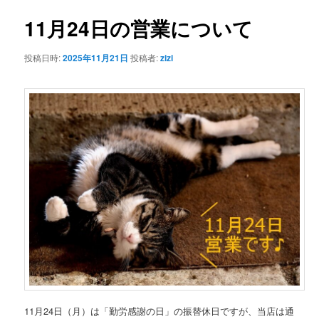
ナ
ビ
11月24日の営業について
ン
ゲ
ー
投稿日時:
2025年11月21日
投稿者:
zizi
テ
シ
ョ
ン
ン
ツ
へ
移
動
11月24日（月）は「勤労感謝の日」の振替休日ですが、当店は通