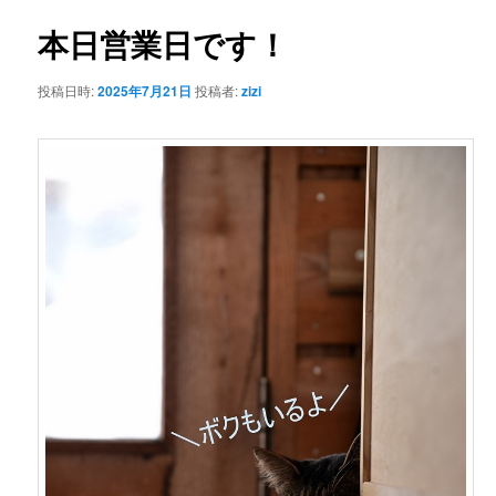
ナ
ビ
本日営業日です！
ン
ゲ
ー
投稿日時:
2025年7月21日
投稿者:
zizi
テ
シ
ョ
ン
ン
ツ
へ
移
動