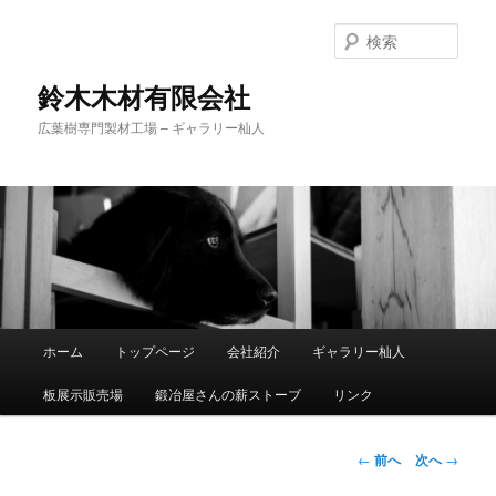
検
索
鈴木木材有限会社
広葉樹専門製材工場 – ギャラリー杣人
メ
ホーム
トップページ
会社紹介
ギャラリー杣人
メ
イ
ン
板展示販売場
鍛冶屋さんの薪ストーブ
リンク
イ
メ
ニ
ン
ュ
投
←
前へ
次へ
→
ー
稿
コ