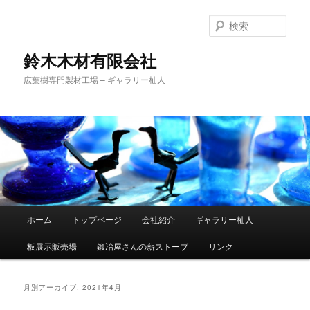
検
索
鈴木木材有限会社
広葉樹専門製材工場 – ギャラリー杣人
メ
ホーム
トップページ
会社紹介
ギャラリー杣人
メ
サ
イ
ン
板展示販売場
鍛冶屋さんの薪ストーブ
リンク
イ
ブ
メ
ニ
ン
コ
ュ
月別アーカイブ:
2021年4月
ー
コ
ン