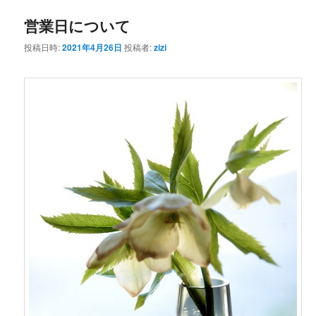
営業日について
ン
テ
投稿日時:
2021年4月26日
投稿者:
zizi
テ
ン
ン
ツ
ツ
へ
へ
移
移
動
動