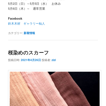
5月2日（日）～5月5日（水） お休み
5月6日（木）～ 通常営業
Facebook
鈴木木材 ギャラリー杣人
カテゴリー:
新着情報
桜染めのスカーフ
投稿日時:
2021年4月26日
投稿者:
zizi