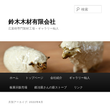
検
索
鈴木木材有限会社
広葉樹専門製材工場 – ギャラリー杣人
メ
ホーム
トップページ
会社紹介
ギャラリー杣人
メ
サ
イ
ン
板展示販売場
鍛冶屋さんの薪ストーブ
リンク
イ
ブ
メ
ニ
ン
コ
ュ
月別アーカイブ:
2022年8月
ー
コ
ン