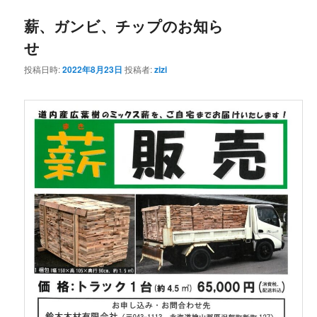
薪、ガンビ、チップのお知ら
ン
テ
せ
テ
ン
投稿日時:
2022年8月23日
投稿者:
zizi
ン
ツ
ツ
へ
へ
移
移
動
動