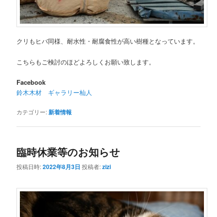
クリもヒバ同様、耐水性・耐腐食性が高い樹種となっています。
こちらもご検討のほどよろしくお願い致します。
Facebook
鈴木木材 ギャラリー杣人
カテゴリー:
新着情報
臨時休業等のお知らせ
投稿日時:
2022年8月3日
投稿者:
zizi