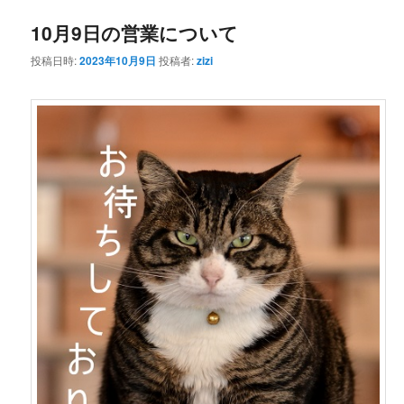
10月9日の営業について
ン
テ
投稿日時:
2023年10月9日
投稿者:
zizi
テ
ン
ン
ツ
ツ
へ
へ
移
移
動
動