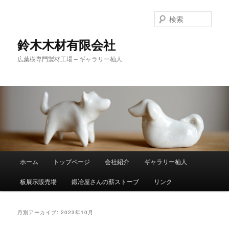
検
索
鈴木木材有限会社
広葉樹専門製材工場 – ギャラリー杣人
メ
ホーム
トップページ
会社紹介
ギャラリー杣人
メ
サ
イ
ン
板展示販売場
鍛冶屋さんの薪ストーブ
リンク
イ
ブ
メ
ニ
ン
コ
ュ
月別アーカイブ:
2023年10月
ー
コ
ン