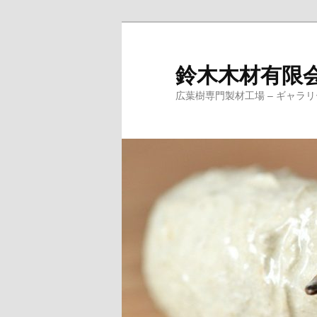
鈴木木材有限
広葉樹専門製材工場 – ギャ