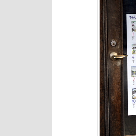
へ
移
移
動
動