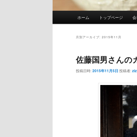
メ
ホーム
トップページ
会
メ
サ
イ
ン
イ
ブ
メ
月別アーカイブ:
2015年11月
ニ
ン
コ
ュ
佐藤国男さんの
ー
コ
ン
投稿日時:
2015年11月5日
投稿者:
ziz
ン
テ
テ
ン
ン
ツ
ツ
へ