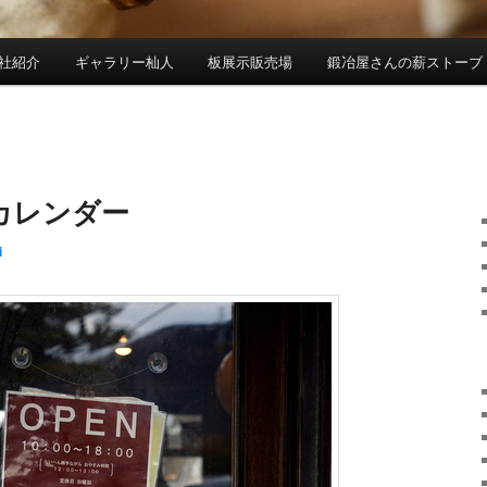
社紹介
ギャラリー杣人
板展示販売場
鍛冶屋さんの薪ストーブ
カレンダー
i