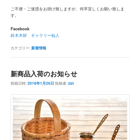
ご不便・ご迷惑をお掛け致しますが、何卒宜しくお願い致しま
す。
Facebook
鈴木木材 ギャラリー杣人
カテゴリー:
新着情報
新商品入荷のお知らせ
投稿日時:
2018年1月26日
投稿者:
zizi