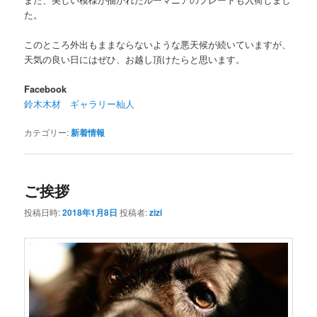
た。
このところ外出もままならないような悪天候が続いていますが、
天気の良い日にはぜひ、お越し頂けたらと思います。
Facebook
鈴木木材 ギャラリー杣人
カテゴリー:
新着情報
ご挨拶
投稿日時:
2018年1月8日
投稿者:
zizi