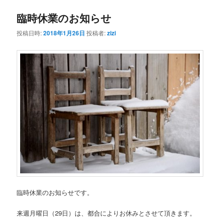
臨時休業のお知らせ
ン
テ
投稿日時:
2018年1月26日
投稿者:
zizi
テ
ン
ン
ツ
ツ
へ
へ
移
移
動
動
臨時休業のお知らせです。
来週月曜日（29日）は、都合によりお休みとさせて頂きます。