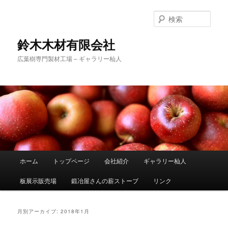
検
索
鈴木木材有限会社
広葉樹専門製材工場 – ギャラリー杣人
メ
ホーム
トップページ
会社紹介
ギャラリー杣人
メ
サ
イ
ン
板展示販売場
鍛冶屋さんの薪ストーブ
リンク
イ
ブ
メ
ニ
ン
コ
ュ
月別アーカイブ:
2018年1月
ー
コ
ン