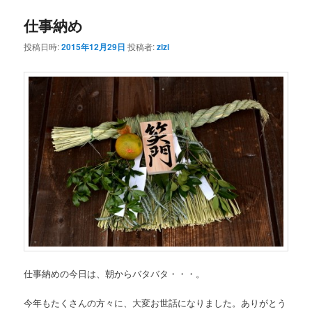
仕事納め
ン
テ
投稿日時:
2015年12月29日
投稿者:
zizi
テ
ン
ン
ツ
ツ
へ
へ
移
移
動
動
仕事納めの今日は、朝からバタバタ・・・。
今年もたくさんの方々に、大変お世話になりました。ありがとう