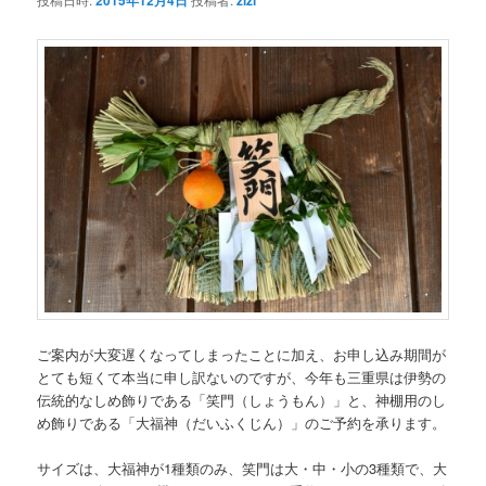
2015年12月4日
zizi
ご案内が大変遅くなってしまったことに加え、お申し込み期間が
とても短くて本当に申し訳ないのですが、今年も三重県は伊勢の
伝統的なしめ飾りである「笑門（しょうもん）」と、神棚用のし
め飾りである「大福神（だいふくじん）」のご予約を承ります。
サイズは、大福神が1種類のみ、笑門は大・中・小の3種類で、大