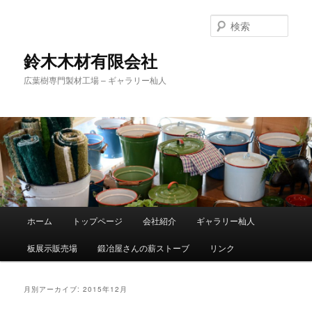
検
索
鈴木木材有限会社
広葉樹専門製材工場 – ギャラリー杣人
メ
ホーム
トップページ
会社紹介
ギャラリー杣人
メ
サ
イ
ン
板展示販売場
鍛冶屋さんの薪ストーブ
リンク
イ
ブ
メ
ニ
ン
コ
ュ
月別アーカイブ:
2015年12月
ー
コ
ン