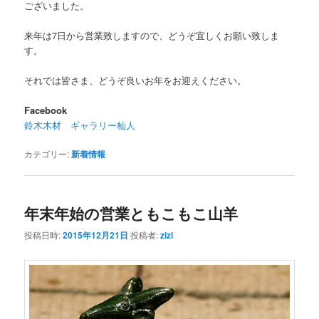
ございました。
来年は7日から営業致しますので、どうぞ宜しくお願い致しま
す。
それでは皆さま、どうぞ良いお年をお迎えください。
Facebook
鈴木木材 ギャラリー杣人
カテゴリー:
新着情報
年末年始の営業ともこもこ山羊
投稿日時:
2015年12月21日
投稿者:
zizi