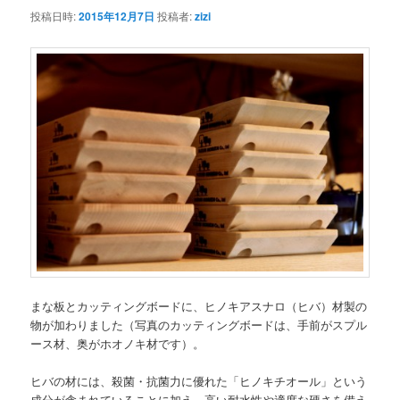
投稿日時:
2015年12月7日
投稿者:
zizi
まな板とカッティングボードに、ヒノキアスナロ（ヒバ）材製の
物が加わりました（写真のカッティングボードは、手前がスプル
ース材、奥がホオノキ材です）。
ヒバの材には、殺菌・抗菌力に優れた「ヒノキチオール」という
成分が含まれていることに加え、高い耐水性や適度な硬さを備え