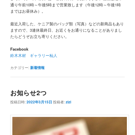
通り午前10時～午後5時まで営業致します（午後12時～午後1時
まではお昼休み）。
最近入荷した、ケニア製のバッグ類（写真）などの新商品もあり
ますので、3連休最終日、お近くをお通りになることがありまし
たらどうぞお立ち寄りください。
Facebook
鈴木木材 ギャラリー杣人
カテゴリー:
新着情報
お知らせ2つ
投稿日時:
2022年3月15日
投稿者:
zizi