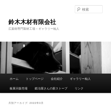
検
索
鈴木木材有限会社
広葉樹専門製材工場 – ギャラリー杣人
メ
ホーム
トップページ
会社紹介
ギャラリー杣人
メ
サ
イ
ン
板展示販売場
鍛冶屋さんの薪ストーブ
リンク
イ
ブ
メ
ニ
ン
コ
ュ
月別アーカイブ:
2022年3月
ー
コ
ン