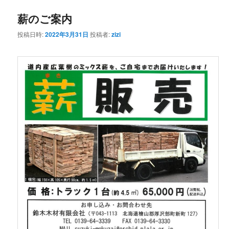
薪のご案内
ン
テ
投稿日時:
2022年3月31日
投稿者:
zizi
テ
ン
ン
ツ
ツ
へ
へ
移
移
動
動